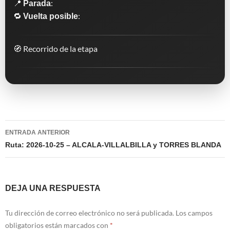
📍
:
Parada
🔁
:
Vuelta posible
🧭 Recorrido de la etapa
Navegación
ENTRADA ANTERIOR
de
Ruta: 2026-10-25 – ALCALA-VILLALBILLA y TORRES BLANDA
entradas
DEJA UNA RESPUESTA
Tu dirección de correo electrónico no será publicada.
Los campos
obligatorios están marcados con
*