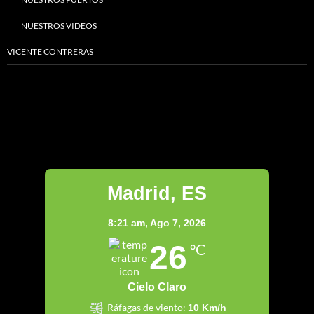
NUESTROS VIDEOS
VICENTE CONTRERAS
Madrid
Madrid, ES
8:21 am,
Ago 7, 2026
26
°C
Cielo Claro
Ráfagas de viento:
10 Km/h