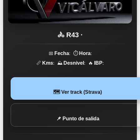
🚴 R43 ·
📅
: ⏱️
:
Fecha
Hora
📏
: ⛰️
: 🔥
:
Kms
Desnivel
IBP
🗺️ Ver track (Strava)
📌 Punto de salida