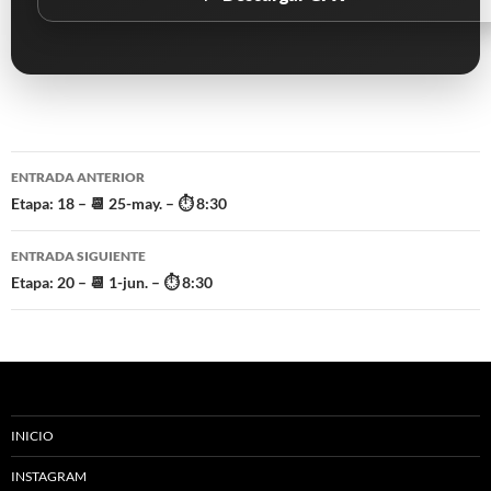
Navegación
ENTRADA ANTERIOR
de
Etapa: 18 – 📆 25-may. – ⏱️ 8:30
entradas
ENTRADA SIGUIENTE
Etapa: 20 – 📆 1-jun. – ⏱️ 8:30
INICIO
INSTAGRAM