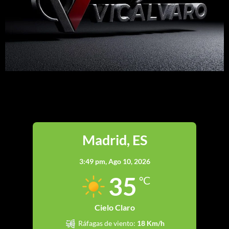
Madrid
Madrid, ES
3:49 pm,
Ago 10, 2026
35
°C
Cielo Claro
Ráfagas de viento:
18 Km/h