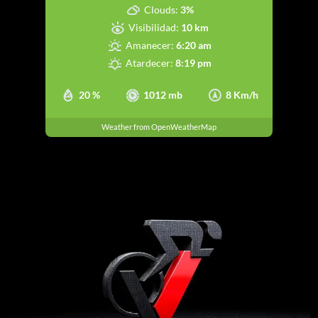
Clouds:
3%
Visibilidad:
10 km
Amanecer:
6:20 am
Atardecer:
8:19 pm
20 %
1012 mb
8 Km/h
Weather from OpenWeatherMap