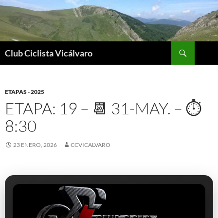
Saltar
al
contenido
Buscar
Club Ciclista Vicálvaro
ETAPAS - 2025
ETAPA: 19 – 📆 31-MAY. – ⏱️
8:30
23 ENERO, 2026
CCVICALVARO