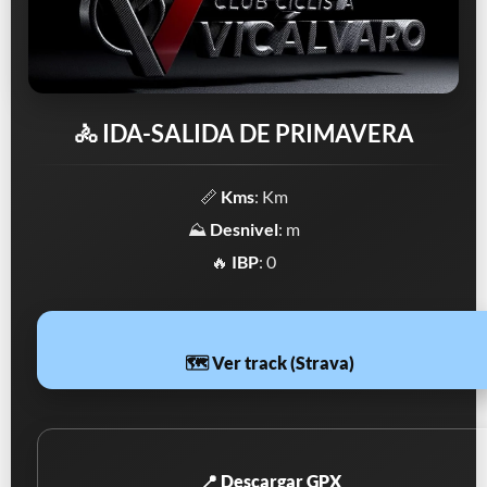
🚴 IDA-SALIDA DE PRIMAVERA
📏
Kms
: Km
⛰️
Desnivel
: m
🔥
IBP
: 0
🗺️ Ver track (Strava)
📍 Descargar GPX