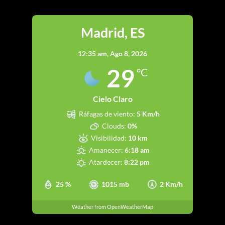
Madrid, ES
12:35 am,
Ago 8, 2026
29
°C
Cielo Claro
Ráfagas de viento:
5 Km/h
Clouds:
0%
Visibilidad:
10 km
Amanecer:
6:18 am
Atardecer:
8:22 pm
25 %
1015 mb
2 Km/h
Weather from OpenWeatherMap