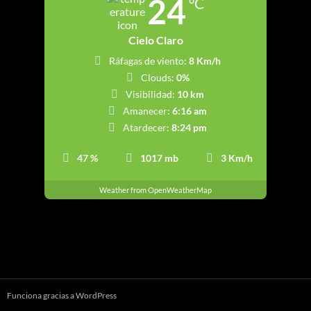
24
°C
Cielo Claro
Ráfagas de viento:
8 Km/h
Clouds:
0%
Visibilidad:
10 km
Amanecer:
6:16 am
Atardecer:
8:24 pm
47 %
1017 mb
3 Km/h
Weather from OpenWeatherMap
Funciona gracias a WordPress