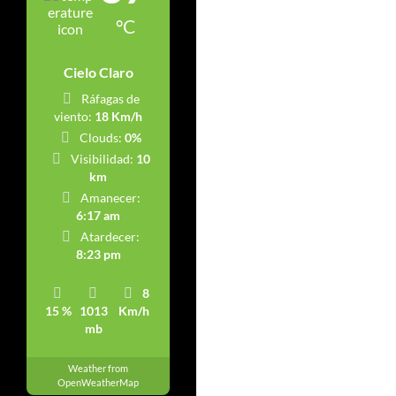
°C
Cielo Claro
Ráfagas de
viento:
18 Km/h
Clouds:
0%
Visibilidad:
10
km
Amanecer:
6:17 am
Atardecer:
8:23 pm
8
15 %
1013
Km/h
mb
Weather from
OpenWeatherMap