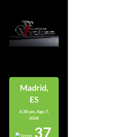
Madrid
Madrid,
ES
6:38 pm,
Ago 7,
2026
37