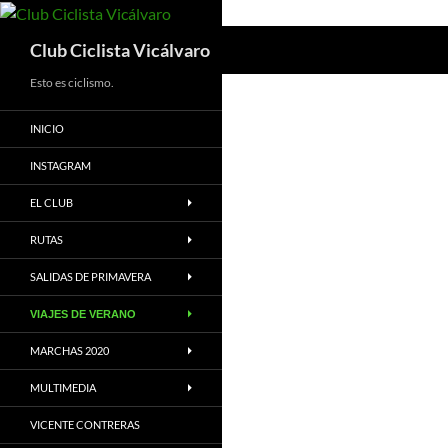
Saltar
al
Buscar
Club Ciclista Vicálvaro
contenido
Esto es ciclismo.
INICIO
INSTAGRAM
EL CLUB
RUTAS
SALIDAS DE PRIMAVERA
VIAJES DE VERANO
MARCHAS 2020
MULTIMEDIA
VICENTE CONTRERAS