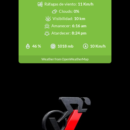
Ráfagas de viento:
11 Km/h
Clouds:
0%
Visibilidad:
10 km
Amanecer:
6:16 am
Atardecer:
8:24 pm
46 %
1018 mb
10 Km/h
Weather from OpenWeatherMap