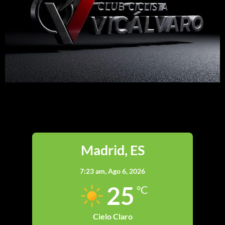
Madrid
Madrid, ES
7:23 am,
Ago 6, 2026
25
°C
Cielo Claro