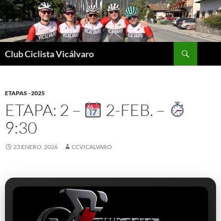
Saltar
al
contenido
Buscar
Club Ciclista Vicálvaro
ETAPAS - 2025
ETAPA: 2 –
2-FEB. –
9:30
23 ENERO, 2026
CCVICALVARO