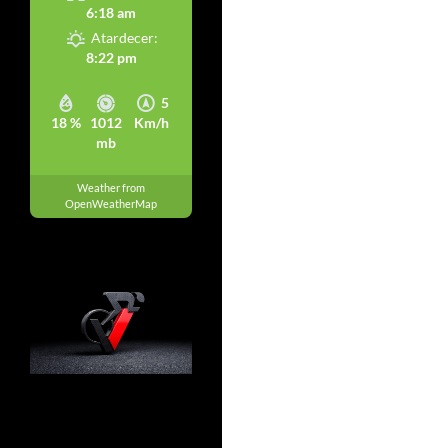
6:18 am
Atardecer:
8:22 pm
5
18 %
1012
Km/h
mb
Weather from
OpenWeatherMap