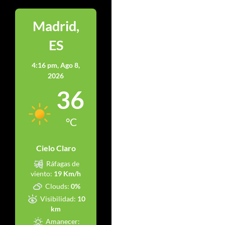
Madrid,
ES
4:16 pm,
Ago 8,
2026
36
°C
Cielo Claro
Ráfagas de
viento:
19 Km/h
Clouds:
0%
Visibilidad:
10
km
Amanecer: