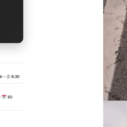
6 –
8:30
–
10-