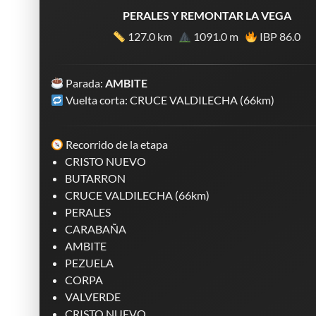
PERALES Y REMONTAR LA VEGA
127.0 km
1091.0 m
IBP 86.0
Parada:
AMBITE
Vuelta corta: CRUCE VALDILECHA (66km)
Recorrido de la etapa
CRISTO NUEVO
BUTARRON
CRUCE VALDILECHA (66km)
PERALES
CARABAÑA
AMBITE
PEZUELA
CORPA
VALVERDE
CRISTO NUEVO