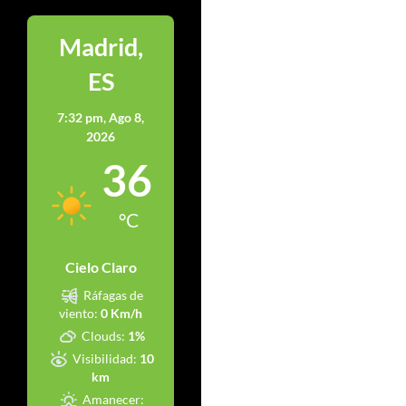
Madrid,
ES
7:32 pm,
Ago 8,
2026
36
°C
Cielo Claro
Ráfagas de
viento:
0 Km/h
Clouds:
1%
Visibilidad:
10
km
Amanecer: