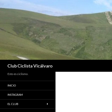
Saltar
al
contenido
Buscar
Club Ciclista Vicálvaro
Esto es ciclismo.
INICIO
INSTAGRAM
EL CLUB