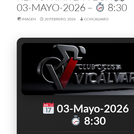
03-MAYO-2026 –
8:30
IMAGEN
20 FEBRERO, 2026
CCVICALVARO
03-Mayo-2026
8:30