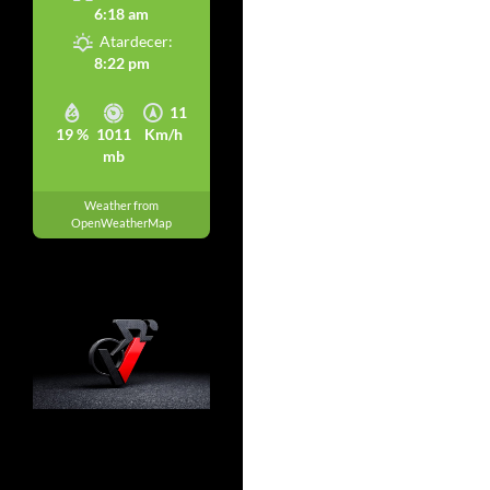
6:18 am
Atardecer:
8:22 pm
11
19 %
1011
Km/h
mb
Weather from
OpenWeatherMap