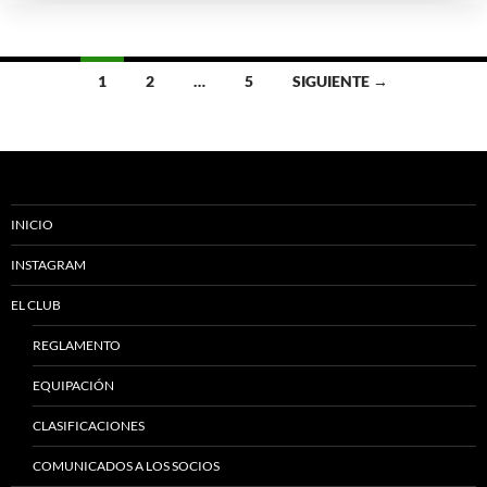
Ir
1
2
…
5
SIGUIENTE →
a
las
entradas
INICIO
INSTAGRAM
EL CLUB
REGLAMENTO
EQUIPACIÓN
CLASIFICACIONES
COMUNICADOS A LOS SOCIOS