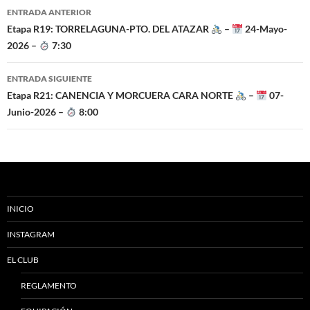
Navegación
ENTRADA ANTERIOR
de
Etapa R19: TORRELAGUNA-PTO. DEL ATAZAR
–
24-Mayo-
2026 –
7:30
entradas
ENTRADA SIGUIENTE
Etapa R21: CANENCIA Y MORCUERA CARA NORTE
–
07-
Junio-2026 –
8:00
INICIO
INSTAGRAM
EL CLUB
REGLAMENTO