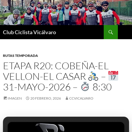
Saltar
al
contenido
Buscar
Club Ciclista Vicálvaro
RUTAS TEMPORADA
ETAPA R20: COBEÑA-EL
VELLON-EL CASAR
–
31-MAYO-2026 –
8:30
IMAGEN
20 FEBRERO, 2026
CCVICALVARO