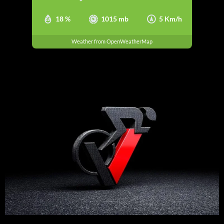
18 %
1015 mb
5 Km/h
Weather from OpenWeatherMap