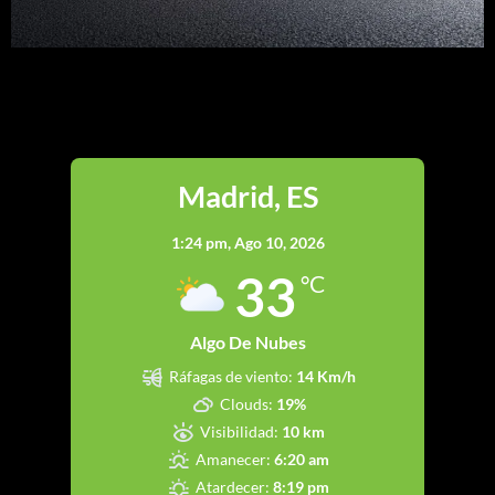
Madrid
Madrid, ES
1:24 pm,
Ago 10, 2026
33
°C
Algo De Nubes
Ráfagas de viento:
14 Km/h
Clouds:
19%
Visibilidad:
10 km
Amanecer:
6:20 am
Atardecer:
8:19 pm