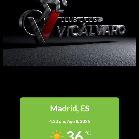
Madrid
Madrid, ES
4:23 pm,
Ago 8, 2026
36
°C