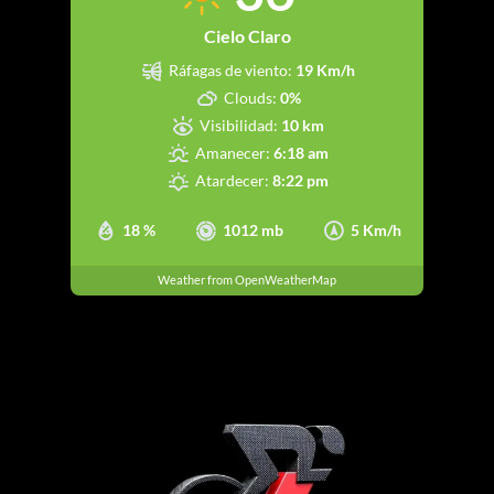
Cielo Claro
Ráfagas de viento:
19 Km/h
Clouds:
0%
Visibilidad:
10 km
Amanecer:
6:18 am
Atardecer:
8:22 pm
18 %
1012 mb
5 Km/h
Weather from OpenWeatherMap