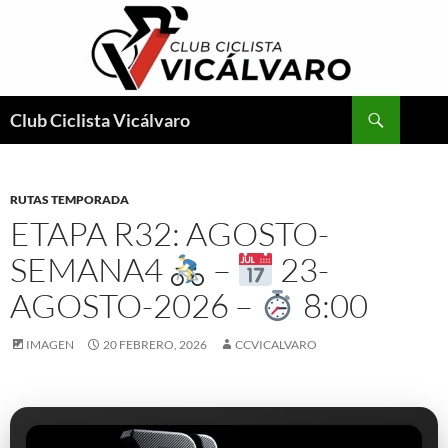
Saltar
al
contenido
Buscar
Club Ciclista Vicálvaro
RUTAS TEMPORADA
ETAPA R32: AGOSTO-
SEMANA4
–
23-
AGOSTO-2026 –
8:00
IMAGEN
20 FEBRERO, 2026
CCVICALVARO