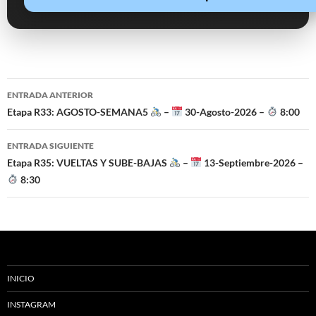
Navegación
ENTRADA ANTERIOR
de
Etapa R33: AGOSTO-SEMANA5
–
30-Agosto-2026 –
8:00
entradas
ENTRADA SIGUIENTE
Etapa R35: VUELTAS Y SUBE-BAJAS
–
13-Septiembre-2026 –
8:30
INICIO
INSTAGRAM