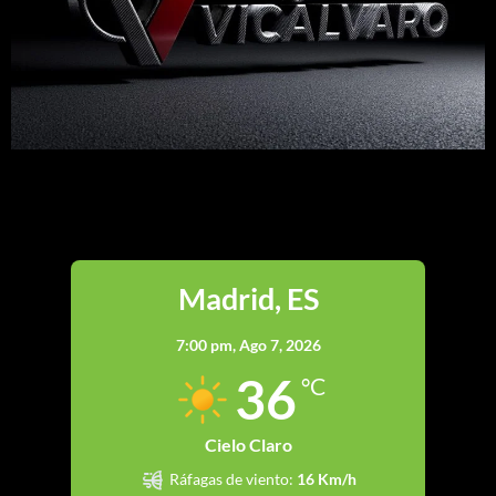
Madrid
Madrid, ES
7:00 pm,
Ago 7, 2026
36
°C
Cielo Claro
Ráfagas de viento:
16 Km/h