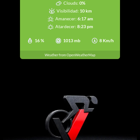
Clouds:
0%
Visibilidad:
10 km
Amanecer:
6:17 am
Atardecer:
8:23 pm
16 %
1013 mb
8 Km/h
Weather from OpenWeatherMap