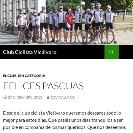
Saltar
al
contenido
Buscar
Club Ciclista Vicálvaro
EL CLUB
,
SIN CATEGORÍA
FELICES PASCUAS
27 DICIEMBRE, 2013
CCVICALVARO
Desde el club ciclista Vicálvaro queremos desearos todo lo
mejor para estos días. Que paséis unos días tranquilos a ser
posible en compañía de los mas queridos. Que nos deseemos