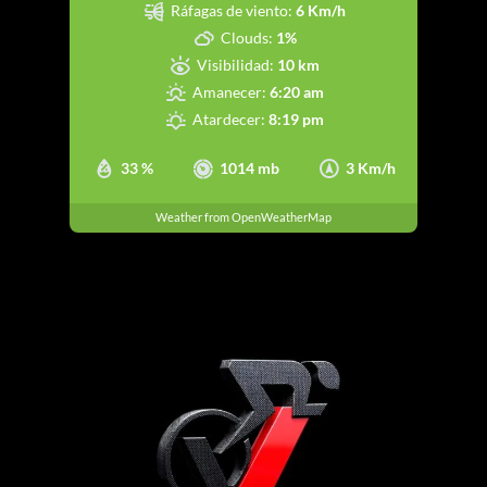
Ráfagas de viento:
6 Km/h
Clouds:
1%
Visibilidad:
10 km
Amanecer:
6:20 am
Atardecer:
8:19 pm
33 %
1014 mb
3 Km/h
Weather from OpenWeatherMap