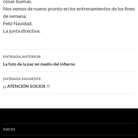
cosas buenas.
Nos vemos de nuevo pronto en los entrenamientos de los fines
de semana.
Feliz Navidad.
La junta directiva.
Navegación
ENTRADA ANTERIOR
de
La foto de la paz en medio del infierno
entradas
ENTRADA SIGUIENTE
¡¡ ATENCIÓN SOCIOS !!
INICIO