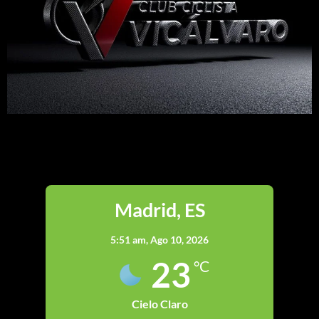
Madrid
Madrid, ES
5:51 am,
Ago 10, 2026
23
°C
Cielo Claro