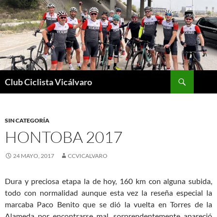
Saltar
al
contenido
Buscar
Club Ciclista Vicálvaro
SIN CATEGORÍA
HONTOBA 2017
24 MAYO, 2017
CCVICALVARO
Dura y preciosa etapa la de hoy, 160 km con alguna subida,
todo con normalidad aunque esta vez la reseña especial la
marcaba Paco Benito que se dió la vuelta en Torres de la
Alameda por encontrarse mal, sorprendentemente apareció