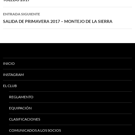
de
entradas
ENTRADA SIGUIENTE
SALIDA DE PRIMAVERA 2017 – MONTEJO DE LA SIERRA
INICIO
INSTAGRAM
EL CLUB
REGLAMENTO
EQUIPACIÓN
CLASIFICACIONES
COMUNICADOS A LOS SOCIOS