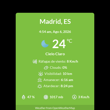
Madrid
Madrid, ES
4:54 am,
Ago 6, 2026
24
°C
Cielo Claro
Ráfagas de viento:
8 Km/h
Clouds:
0%
Visibilidad:
10 km
Amanecer:
6:16 am
Atardecer:
8:24 pm
47 %
1017 mb
3 Km/h
Weather from OpenWeatherMap