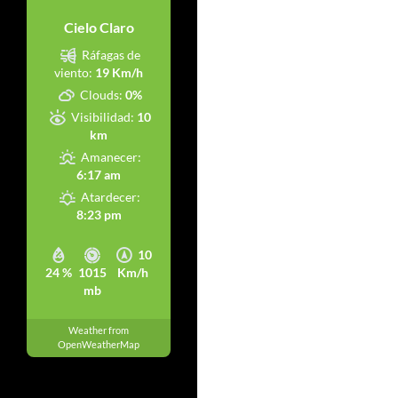
Cielo Claro
Ráfagas de
viento:
19 Km/h
Clouds:
0%
Visibilidad:
10
km
Amanecer:
6:17 am
Atardecer:
8:23 pm
10
24 %
1015
Km/h
mb
Weather from
OpenWeatherMap