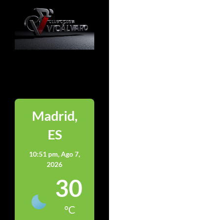
Madrid
Madrid,
ES
10:51 pm,
Ago 7,
2026
30
°C