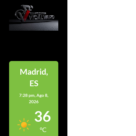
Madrid
Madrid,
ES
7:28 pm,
Ago 8,
2026
36
°C