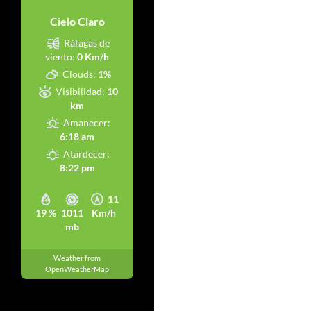
Cielo Claro
Ráfagas de
viento:
0 Km/h
Clouds:
1%
Visibilidad:
10
km
Amanecer:
6:18 am
Atardecer:
8:22 pm
11
19 %
1011
Km/h
mb
Weather from
OpenWeatherMap