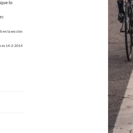
 que lo
n:
ub en la sección
to es 14-2-2014