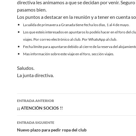
directiva les animamos a que se decidan por venir. Seguro
pasamos bien.
Los puntos a destacar en la reunión y a tener en cuenta so
La salida de primavera a Granada tiene fecha los días, 1 al 4 de mayo.
Los que esteis interesados en apuntaros lo podéis hacer en el foro del cl
viajes. Por correo electrónico al club. Por WhatsApp al club.
Fecha límite para apuntarse debido al cierre de la reserva del alojamien
Mas información sobre este viaje en el foro, sección viajes.
Saludos.
La junta directiva.
Navegación
ENTRADA ANTERIOR
de
¡¡ ATENCIÓN SOCIOS !!
entradas
ENTRADA SIGUIENTE
Nuevo plazo para pedir ropa del club