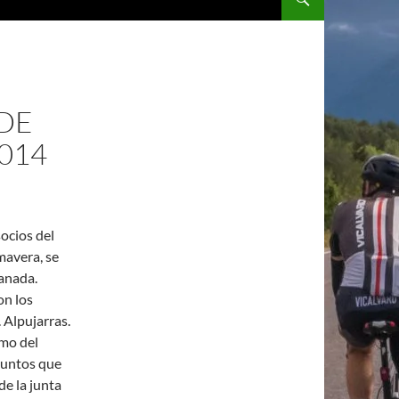
DE
014
ocios del
imavera, se
anada.
on los
 Alpujarras.
omo del
 juntos que
de la junta