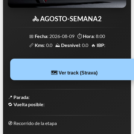
🚴 AGOSTO-SEMANA2
📅
Fecha
: 2026-08-09 ⏱️
Hora
: 8:00
📏
Kms
: 0.0 ⛰️
Desnivel
: 0.0 🔥
IBP
:
🗺️ Ver track (Strava)
📍
Parada
:
🔁
Vuelta posible
:
🧭 Recorrido de la etapa