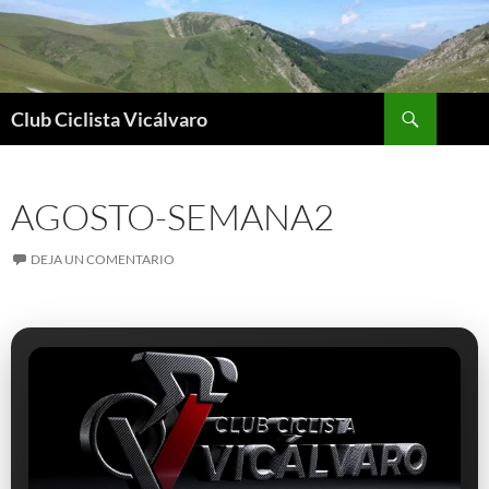
Saltar
al
contenido
Buscar
Club Ciclista Vicálvaro
AGOSTO-SEMANA2
DEJA UN COMENTARIO