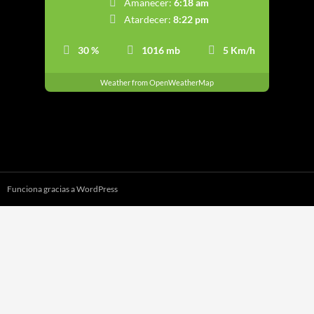
Amanecer:
6:18 am
Atardecer:
8:22 pm
30 %
1016 mb
5 Km/h
Weather from OpenWeatherMap
Funciona gracias a WordPress