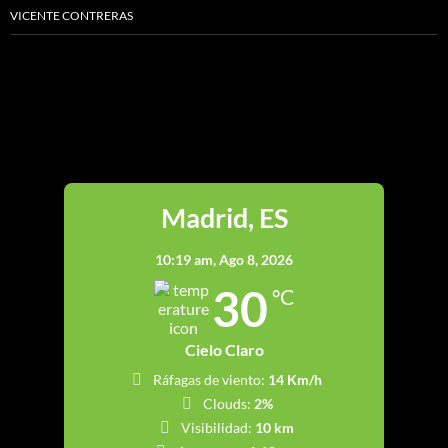
VICENTE CONTRERAS
Madrid
Madrid, ES
10:19 am,
Ago 8, 2026
30
°C
Cielo Claro
Ráfagas de viento:
14 Km/h
Clouds:
2%
Visibilidad:
10 km