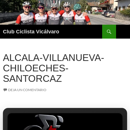
Saltar
al
contenido
Buscar
Club Ciclista Vicálvaro
ALCALA-VILLANUEVA-
CHILOECHES-
SANTORCAZ
DEJA UN COMENTARIO