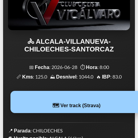
🚴 ALCALA-VILLANUEVA-
CHILOECHES-SANTORCAZ
📅
: 2026-06-28 ⏱️
: 8:00
Fecha
Hora
📏
: 125.0 ⛰️
: 1044.0 🔥
: 83.0
Kms
Desnivel
IBP
🗺️ Ver track (Strava)
📍
: CHILOECHES
Parada