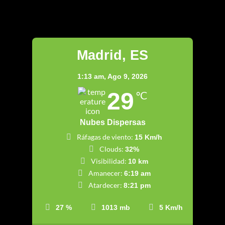
Madrid
Madrid, ES
1:13 am,
Ago 9, 2026
29
°C
Nubes Dispersas
Ráfagas de viento:
15 Km/h
Clouds:
32%
Visibilidad:
10 km
Amanecer:
6:19 am
Atardecer:
8:21 pm
27 %
1013 mb
5 Km/h