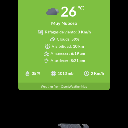
26
°C
Muy Nuboso
Ráfagas de viento:
3 Km/h
Clouds:
59%
Visibilidad:
10 km
Amanecer:
6:19 am
Atardecer:
8:21 pm
35 %
1013 mb
2 Km/h
Weather from OpenWeatherMap