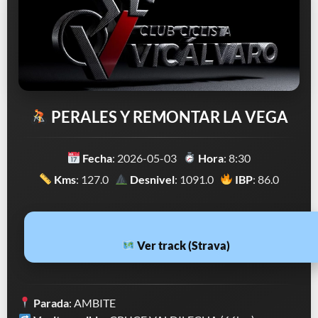
PERALES Y REMONTAR LA VEGA
Fecha
: 2026-05-03
Hora
: 8:30
Kms
: 127.0
Desnivel
: 1091.0
IBP
: 86.0
Ver track (Strava)
Parada
: AMBITE