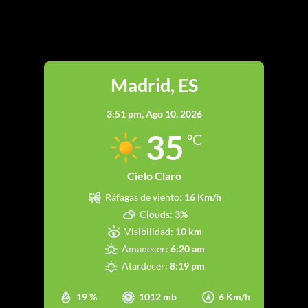
Madrid
Madrid, ES
3:51 pm,
Ago 10, 2026
35
°C
Cielo Claro
Ráfagas de viento:
16 Km/h
Clouds:
3%
Visibilidad:
10 km
Amanecer:
6:20 am
Atardecer:
8:19 pm
19 %
1012 mb
6 Km/h