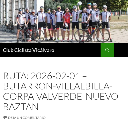
Saltar
al
contenido
Buscar
Club Ciclista Vicálvaro
RUTA: 2026-02-01 –
BUTARRON-VILLALBILLA-
CORPA-VALVERDE-NUEVO
BAZTAN
DEJA UN COMENTARIO