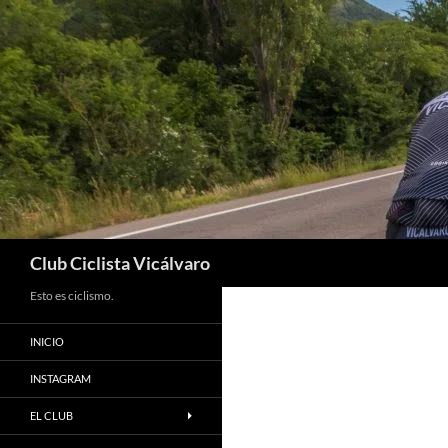
Saltar
al
contenido
Buscar
Club Ciclista Vicálvaro
Esto es ciclismo.
INICIO
INSTAGRAM
EL CLUB