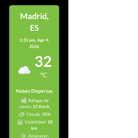
Madrid,
ES
1:35 pm,
Ago 9,
2026
32
°C
Nubes Dispersas
Ráfagas de
viento:
21 Km/h
Clouds:
35%
Visibilidad:
10
km
Amanecer: