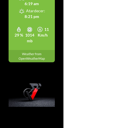
6:19 am
Atardecer:
8:21 pm
11
29 %
1014
Km/h
mb
Weather from
OpenWeatherMap