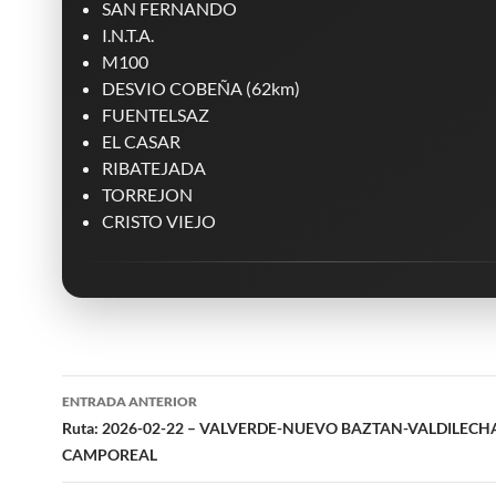
SAN FERNANDO
I.N.T.A.
M100
DESVIO COBEÑA (62km)
FUENTELSAZ
EL CASAR
RIBATEJADA
TORREJON
CRISTO VIEJO
Navegación
ENTRADA ANTERIOR
de
Ruta: 2026-02-22 – VALVERDE-NUEVO BAZTAN-VALDILECH
CAMPOREAL
entradas