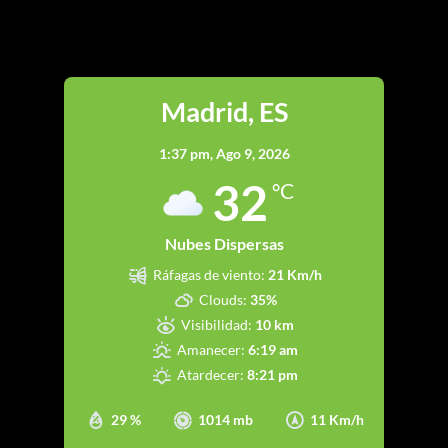
Madrid
Madrid, ES
1:37 pm,
Ago 9, 2026
32
°C
Nubes Dispersas
Ráfagas de viento:
21 Km/h
Clouds:
35%
Visibilidad:
10 km
Amanecer:
6:19 am
Atardecer:
8:21 pm
29 %
1014 mb
11 Km/h