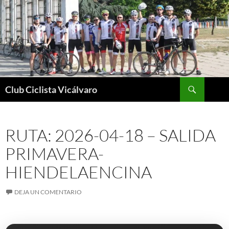
Saltar
al
contenido
Buscar
Club Ciclista Vicálvaro
RUTA: 2026-04-18 – SALIDA
PRIMAVERA-
HIENDELAENCINA
DEJA UN COMENTARIO