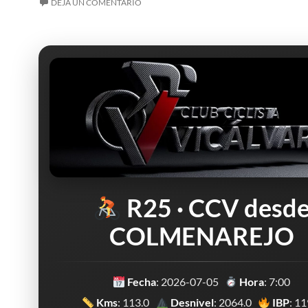
DEJA UN COMENTARIO
R25 · CCV desd
COLMENAREJO
Fecha
: 2026-07-05
Hora
: 7:00
Kms
: 113.0
Desnivel
: 2064.0
IBP
: 11