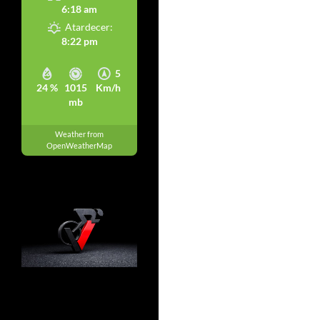
6:18 am
Atardecer:
8:22 pm
5
24 %
1015
Km/h
mb
Weather from
OpenWeatherMap