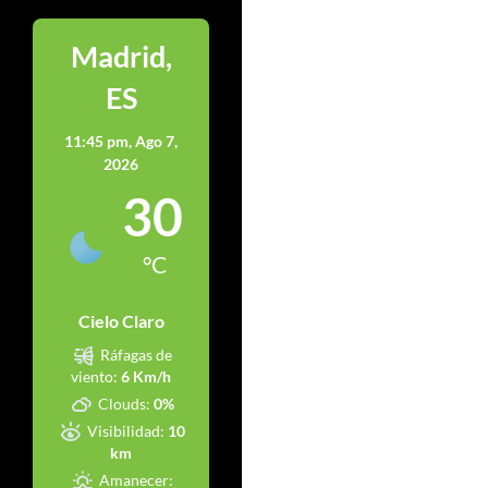
Madrid,
ES
11:45 pm,
Ago 7,
2026
30
°C
Cielo Claro
Ráfagas de
viento:
6 Km/h
Clouds:
0%
Visibilidad:
10
km
Amanecer: