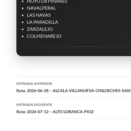
HOYO De PINARES
NAVALPERAL
LAS NAVAS
LA PARADILLA
ZARZALEJO
COLMENAREJO
Navegación
ENTRADA ANTERIOR
de
Ruta: 2026-06-28 – ALCALA-VILLANUEVA-CHILOECHES-SA
entradas
ENTRADA SIGUIENTE
Ruta: 2026-07-12 – ALTO LORANCA-PIOZ