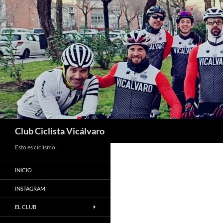
Saltar
al
contenido
Buscar
Club Ciclista Vicálvaro
Esto es ciclismo.
INICIO
INSTAGRAM
EL CLUB