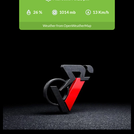
26 %
1014 mb
13 Km/h
Weather from OpenWeatherMap