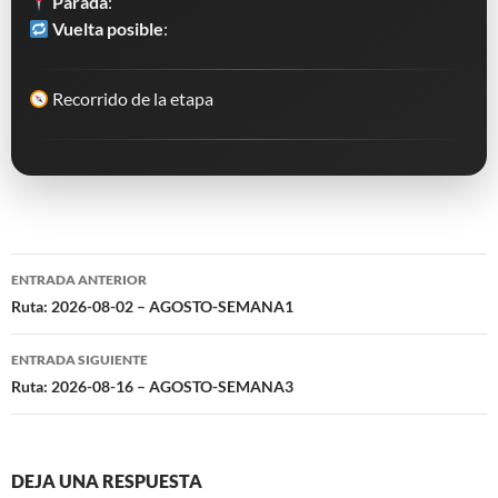
Parada
:
Vuelta posible
:
Recorrido de la etapa
Navegación
ENTRADA ANTERIOR
de
Ruta: 2026-08-02 – AGOSTO-SEMANA1
entradas
ENTRADA SIGUIENTE
Ruta: 2026-08-16 – AGOSTO-SEMANA3
DEJA UNA RESPUESTA