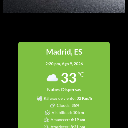
Madrid
Madrid, ES
2:20 pm,
Ago 9, 2026
33
°C
Nubes Dispersas
Ráfagas de viento:
32 Km/h
Clouds:
35%
Visibilidad:
10 km
Amanecer:
6:19 am
Atardecer:
8:21 pm