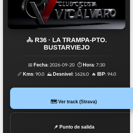
🚴 R36 · LA TRAMPA-PTO.
BUSTARVIEJO
📅
: 2026-09-20 ⏱️
: 7:30
Fecha
Hora
📏
: 90.0 ⛰️
: 1626.0 🔥
: 94.0
Kms
Desnivel
IBP
🗺️ Ver track (Strava)
📌 Punto de salida