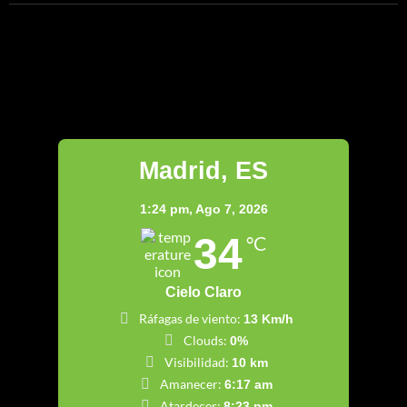
Madrid
Madrid, ES
1:24 pm,
Ago 7, 2026
34
°C
Cielo Claro
Ráfagas de viento:
13 Km/h
Clouds:
0%
Visibilidad:
10 km
Amanecer:
6:17 am
Atardecer:
8:23 pm