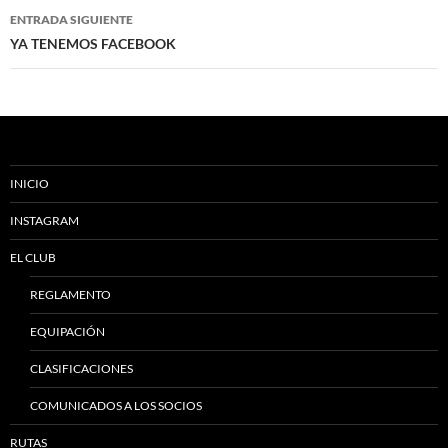
entradas
ENTRADA SIGUIENTE
YA TENEMOS FACEBOOK
INICIO
INSTAGRAM
EL CLUB
REGLAMENTO
EQUIPACIÓN
CLASIFICACIONES
COMUNICADOS A LOS SOCIOS
RUTAS