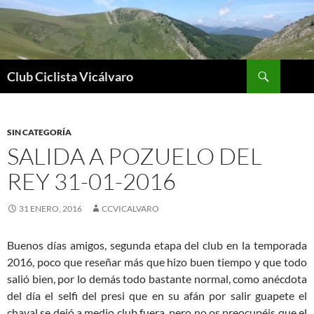
Saltar
al
contenido
Buscar
Club Ciclista Vicálvaro
SIN CATEGORÍA
SALIDA A POZUELO DEL
REY 31-01-2016
31 ENERO, 2016
CCVICALVARO
Buenos días amigos, segunda etapa del club en la temporada
2016, poco que reseñar más que hizo buen tiempo y que todo
salió bien, por lo demás todo bastante normal, como anécdota
del día el selfi del presi que en su afán por salir guapete el
chaval se dejó a medio club fuera, pero no os preocupéis que el