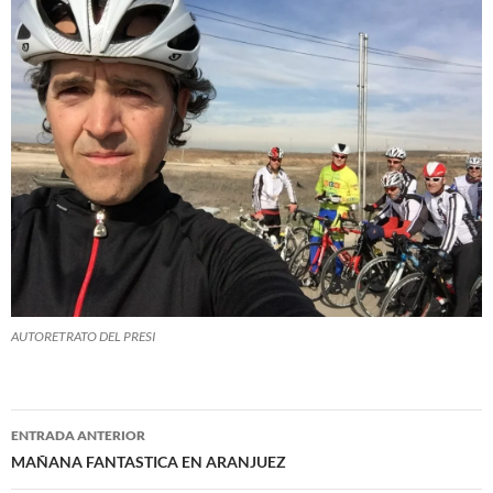
AUTORETRATO DEL PRESI
Navegación
ENTRADA ANTERIOR
de
MAÑANA FANTASTICA EN ARANJUEZ