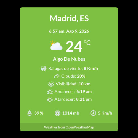
Madrid, ES
6:57 am,
Ago 9, 2026
24
°C
Algo De Nubes
Ráfagas de viento:
8 Km/h
Clouds:
20%
Visibilidad:
10 km
Amanecer:
6:19 am
Atardecer:
8:21 pm
39 %
1014 mb
5 Km/h
Weather from OpenWeatherMap