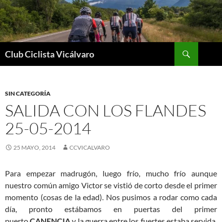
Saltar
al
contenido
Buscar
Club Ciclista Vicálvaro
SIN CATEGORÍA
SALIDA CON LOS FLANDES
25-05-2014
25 MAYO, 2014
CCVICALVARO
Para empezar madrugón, luego frío, mucho frío aunque
nuestro común amigo Victor se vistió de corto desde el primer
momento (cosas de la edad). Nos pusimos a rodar como cada
día, pronto estábamos en puertas del primer
puerto
CANENCIA
y la guerra entre los fuertes estaba servida,