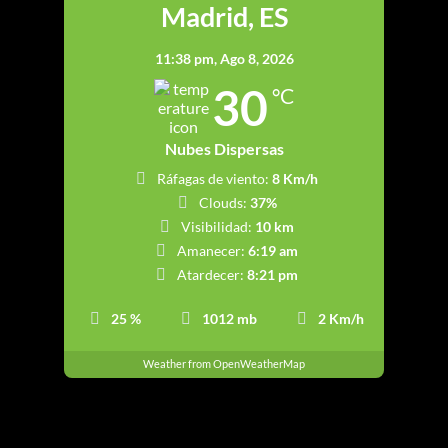
Madrid, ES
11:38 pm,
Ago 8, 2026
30
°C
Nubes Dispersas
Ráfagas de viento:
8 Km/h
Clouds:
37%
Visibilidad:
10 km
Amanecer:
6:19 am
Atardecer:
8:21 pm
25 %
1012 mb
2 Km/h
Weather from OpenWeatherMap