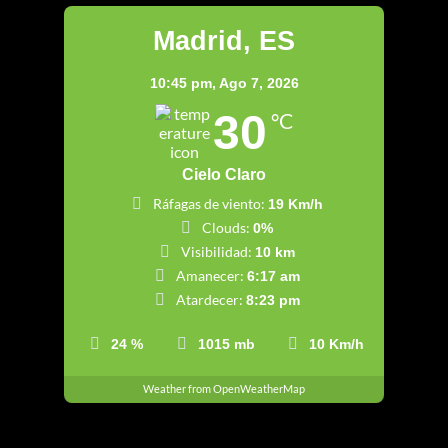
Madrid, ES
10:45 pm,
Ago 7, 2026
30
°C
Cielo Claro
Ráfagas de viento:
19 Km/h
Clouds:
0%
Visibilidad:
10 km
Amanecer:
6:17 am
Atardecer:
8:23 pm
24 %
1015 mb
10 Km/h
Weather from OpenWeatherMap