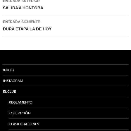
ENTRADA ANTERIOR
de
SALIDA A HONTOBA
entradas
ENTRADA SIGUIENTE
DURA ETAPA LA DE HOY
INICIO
INSTAGRAM
EL CLUB
REGLAMENTO
EQUIPACIÓN
CLASIFICACIONES