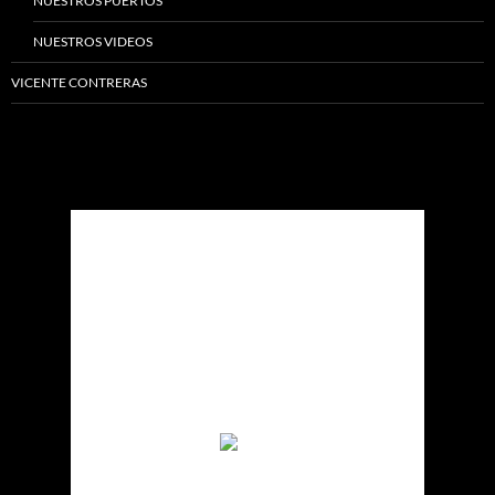
NUESTROS PUERTOS
NUESTROS VIDEOS
VICENTE CONTRERAS
Madrid
Madrid, ES
12:17 pm,
Ago 6, 2026
33
°C
Cielo Claro
Ráfagas de viento:
10 Km/h