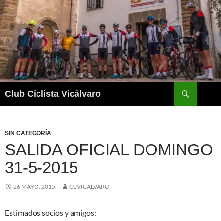
Saltar
al
contenido
Buscar
Club Ciclista Vicálvaro
SIN CATEGORÍA
SALIDA OFICIAL DOMINGO
31-5-2015
26 MAYO, 2015
CCVICALVARO
Estimados socios y amigos: