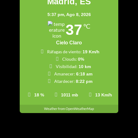
Madrid, ES
5:37 pm,
Ago 8, 2026
37
°C
Cielo Claro
Ráfagas de viento:
19 Km/h
Clouds:
0%
Visibilidad:
10 km
Amanecer:
6:18 am
Atardecer:
8:22 pm
18 %
1011 mb
13 Km/h
Weather from OpenWeatherMap