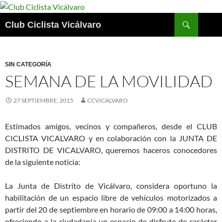
Saltar
al
Buscar
Club Ciclista Vicálvaro
contenido
SIN CATEGORÍA
SEMANA DE LA MOVILIDAD
27 SEPTIEMBRE, 2015
CCVICALVARO
Estimados amigos, vecinos y compañeros, desde el CLUB
CICLISTA VICALVARO y en colaboración con la JUNTA DE
DISTRITO DE VICALVARO, queremos haceros conocedores
de la siguiente noticia:
La Junta de Distrito de Vicálvaro, considera oportuno la
habilitación de un espacio libre de vehículos motorizados a
partir del 20 de septiembre en horario de 09:00 a 14:00 horas,
ofreciendo a la ciudadanía un espacio de disfrute de carácter