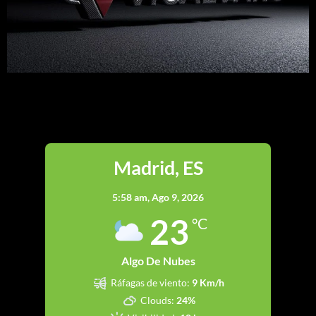
Madrid
Madrid, ES
5:58 am,
Ago 9, 2026
23
°C
Algo De Nubes
Ráfagas de viento:
9 Km/h
Clouds:
24%