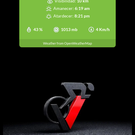
Visibilidad:
10 km
Amanecer:
6:19 am
Atardecer:
8:21 pm
43 %
1013 mb
4 Km/h
Weather from OpenWeatherMap