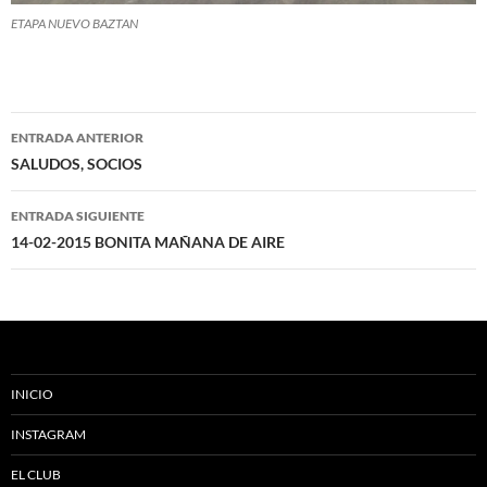
ETAPA NUEVO BAZTAN
Navegación
ENTRADA ANTERIOR
de
SALUDOS, SOCIOS
entradas
ENTRADA SIGUIENTE
14-02-2015 BONITA MAÑANA DE AIRE
INICIO
INSTAGRAM
EL CLUB