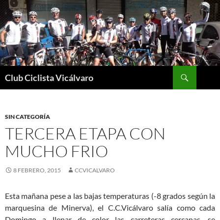
Saltar
al
contenido
Buscar
Club Ciclista Vicálvaro
SIN CATEGORÍA
TERCERA ETAPA CON
MUCHO FRIO
8 FEBRERO, 2015
CCVICALVARO
Esta mañana pese a las bajas temperaturas (-8 grados según la
marquesina de Minerva), el C.C.Vicálvaro salía como cada
Domingo a llenar de color las carreteras cercanas, se