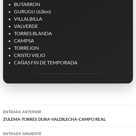
BUTARRON
GURUGU (62km)
VILLALBILLA
VALVERDE
TORRES BLANDA
CAMPSA
TORREJON
CRISTO VIEJO
CAÑAS FIN DE TEMPORADA
Navegación
ENTRADA ANTERIOR
de
ZULEMA-TORRES DURA-VALDILECHA-CAMPO REAL
entradas
ENTRADA SIGUIENTE