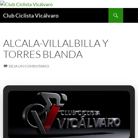
Saltar
al
Buscar
Club Ciclista Vicálvaro
contenido
ALCALA-VILLALBILLA Y
TORRES BLANDA
DEJA UN COMENTARIO