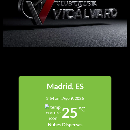
Madrid
Madrid, ES
3:54 am,
Ago 9, 2026
25
°C
Nubes Dispersas