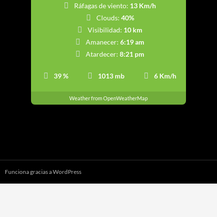
Ráfagas de viento:
13 Km/h
Clouds:
40%
Visibilidad:
10 km
Amanecer:
6:19 am
Atardecer:
8:21 pm
39 %
1013 mb
6 Km/h
Weather from OpenWeatherMap
Funciona gracias a WordPress