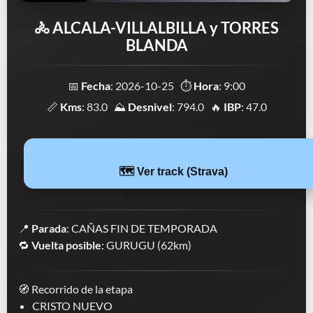
🚴 ALCALA-VILLALBILLA y TORRES
BLANDA
📅
Fecha
: 2026-10-25 ⏱️
Hora
: 9:00
📏
Kms
: 83.0 ⛰️
Desnivel
: 794.0 🔥
IBP
: 47.0
🗺️ Ver track (Strava)
📍
Parada
: CAÑAS FIN DE TEMPORADA
🔁
Vuelta posible
: GURUGU (62km)
🧭 Recorrido de la etapa
CRISTO NUEVO