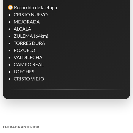
Recorrido de la etapa
CRISTO NUEVO
MEJORADA
ALCALA
ZULEMA (64km)
TORRES DURA
POZUELO
VALDILECHA
CAMPO REAL
LOECHES
CRISTO VIEJO
Navegación
ENTRADA ANTERIOR