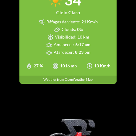
Cielo Claro
Ráfagas de viento:
21 Km/h
Clouds:
0%
Visibilidad:
10 km
Amanecer:
6:17 am
Atardecer:
8:23 pm
27 %
1016 mb
13 Km/h
Weather from OpenWeatherMap