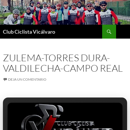
Saltar
al
contenido
Buscar
Club Ciclista Vicálvaro
ZULEMA-TORRES DURA-
VALDILECHA-CAMPO REAL
DEJA UN COMENTARIO