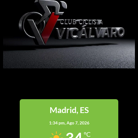
Madrid
Madrid, ES
1:34 pm,
Ago 7, 2026
34
°C