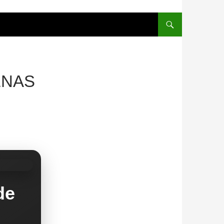
ENAS
de