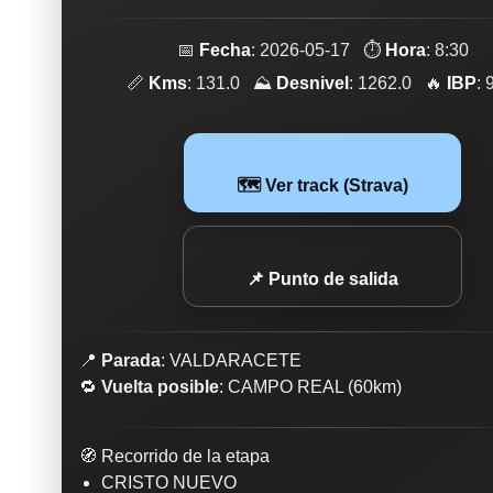
📅
Fecha
: 2026-05-17 ⏱️
Hora
: 8:30
📏
Kms
: 131.0 ⛰️
Desnivel
: 1262.0 🔥
IBP
: 
🗺️ Ver track (Strava)
📌 Punto de salida
📍
Parada
: VALDARACETE
🔁
Vuelta posible
: CAMPO REAL (60km)
🧭 Recorrido de la etapa
CRISTO NUEVO