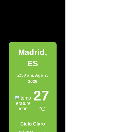
Madrid
Madrid,
ES
2:30 am,
Ago 7,
2026
27
°C
Cielo Claro