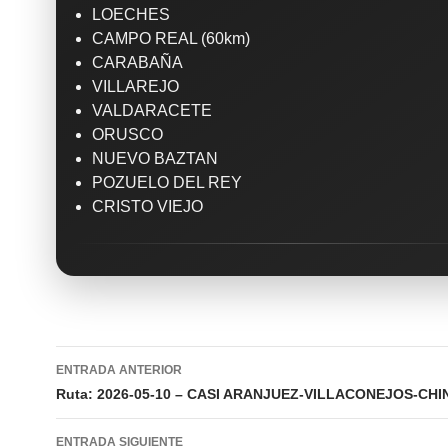
LOECHES
CAMPO REAL (60km)
CARABAÑA
VILLAREJO
VALDARACETE
ORUSCO
NUEVO BAZTAN
POZUELO DEL REY
CRISTO VIEJO
Navegación
ENTRADA ANTERIOR
de
Ruta: 2026-05-10 – CASI ARANJUEZ-VILLACONEJOS-CH
entradas
ENTRADA SIGUIENTE