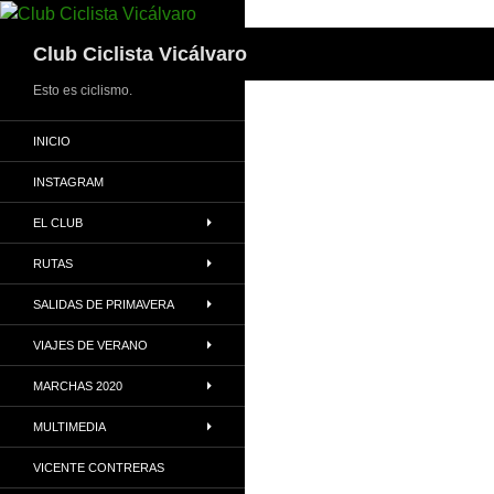
Saltar
al
Buscar
Club Ciclista Vicálvaro
contenido
Esto es ciclismo.
INICIO
INSTAGRAM
EL CLUB
RUTAS
SALIDAS DE PRIMAVERA
VIAJES DE VERANO
MARCHAS 2020
MULTIMEDIA
VICENTE CONTRERAS