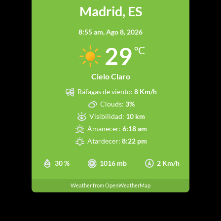
Madrid, ES
8:55 am,
Ago 8, 2026
29
°C
Cielo Claro
Ráfagas de viento:
8 Km/h
Clouds:
3%
Visibilidad:
10 km
Amanecer:
6:18 am
Atardecer:
8:22 pm
30 %
1016 mb
2 Km/h
Weather from OpenWeatherMap